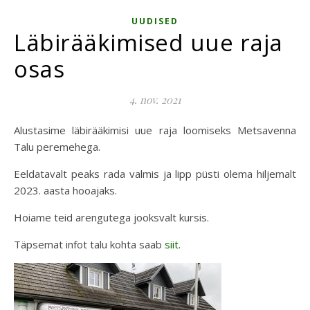
UUDISED
Läbirääkimised uue raja
osas
4. nov. 2021
Alustasime läbirääkimisi uue raja loomiseks Metsavenna
Talu peremehega.
Eeldatavalt peaks rada valmis ja lipp püsti olema hiljemalt
2023. aasta hooajaks.
Hoiame teid arengutega jooksvalt kursis.
Täpsemat infot talu kohta saab
siit
.