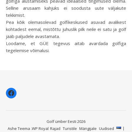
golfiga alustamiseks peavad ideaalsed tingimused olema.
Selline arusaam kahjuks ei soodusta uute väljakute
tekkimist.
Pea kõik olemasolevad golfikeskused asuvad avalikest
kohtadest eemal, mistõttu juhuslik pilk neile ei satu ja golf
jääb paljudele avastamata.
Loodame, et GÜE tegevus aitab avardada golfiga
tegelemise võimalusi.
Facebook
Golf ümber Eesti 2026
Ashe Teema
.
WP Royal
Rajad
Turistile
Mängijale
Uudised