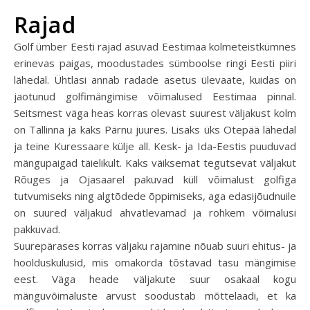
Rajad
Golf ümber Eesti rajad asuvad Eestimaa kolmeteistkümnes
erinevas paigas, moodustades sümboolse ringi Eesti piiri
lähedal. Ühtlasi annab radade asetus ülevaate, kuidas on
jaotunud golfimängimise võimalused Eestimaa pinnal.
Seitsmest väga heas korras olevast suurest väljakust kolm
on Tallinna ja kaks Pärnu juures. Lisaks üks Otepää lähedal
ja teine Kuressaare külje all. Kesk- ja Ida-Eestis puuduvad
mängupaigad täielikult. Kaks väiksemat tegutsevat väljakut
Rõuges ja Ojasaarel pakuvad küll võimalust golfiga
tutvumiseks ning algtõdede õppimiseks, aga edasijõudnuile
on suured väljakud ahvatlevamad ja rohkem võimalusi
pakkuvad.
Suurepärases korras väljaku rajamine nõuab suuri ehitus- ja
hoolduskulusid, mis omakorda tõstavad tasu mängimise
eest. Väga heade väljakute suur osakaal kogu
mänguvõimaluste arvust soodustab mõttelaadi, et ka